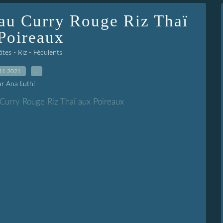
 au Curry Rouge Riz Thaï
Poireaux
âtes - Riz - Féculents
11.2021
…
ar Ana Luthi