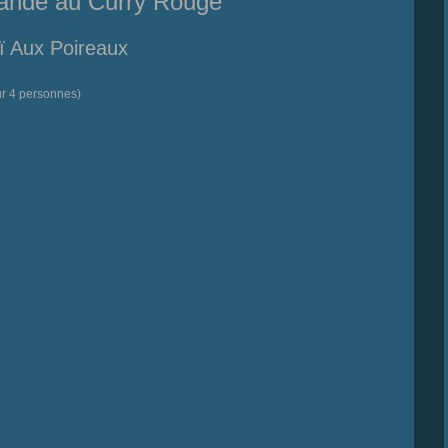
iande au Curry Rouge
ï Aux Poireaux
ur 4 personnes)