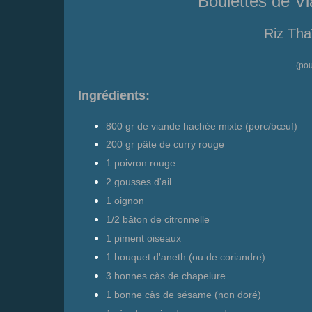
Boulettes de V
Riz Tha
(po
Ingrédients:
800 gr de viande hachée mixte (porc/bœuf)
200 gr
pâte de curry rouge
1 poivron rouge
2 gousses d'ail
1 oignon
1/2 bâton de citronnelle
1 piment oiseaux
1 bouquet d'aneth (ou de coriandre)
3 bonnes càs de chapelure
1 bonne càs de sésame (non doré)