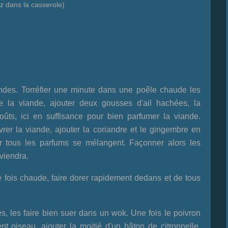
z dans la casserole)
ndes. Torréfier une minute dans une poêle chaude les
 la viande, ajouter deux gousses d'ail hachées, la
ûts, ici en suffisance pour bien parfumer la viande.
er la viande, ajouter la coriandre et le gingembre en
r tous les parfums se mélangent. Façonner alors les
nviendra.
e fois chaude, faire dorer rapidement dedans et de tous
es, les faire bien suer dans un wok. Une fois le poivron
nt oiseau, ajouter la moitié d'un bâton de citronnelle.