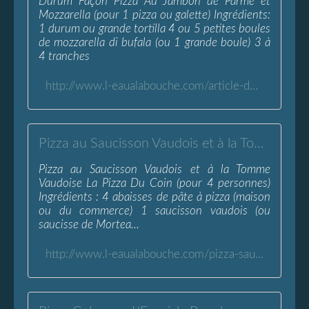
Durum Façon Pizza Au Jambon de Parme et
Mozzarella (pour 1 pizza ou galette) Ingrédients:
1 durum ou grande tortilla 4 ou 5 petites boules
de mozzarella di bufala (ou 1 grande boule) 3 à
4 tranches
http://www.l-eaualabouche.com/article-durum-fa-on-pizza-au-jambon-de-parme-et-mozzarella-118125973.html
Pizza au Saucisson Vaudois et à la Tomme Vaudoise - L'Eau à la Bouche
Pizza au Saucisson Vaudois et à la Tomme
Vaudoise La Pizza Du Coin (pour 4 personnes)
Ingrédients : 4 abaisses de pâte à pizza (maison
ou du commerce) 1 saucisson vaudois (ou
saucisse de Mortea...
http://www.l-eaualabouche.com/pizza-saucisson-tomme-vaudois