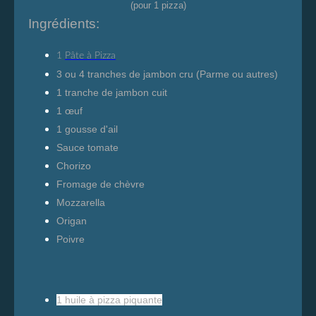
(pour 1 pizza)
Ingrédients:
1
Pâte à Pizza
3 ou 4 tranches de jambon cru (Parme ou autres)
1 tranche de jambon cuit
1 œuf
1 gousse d'ail
Sauce tomate
Chorizo
Fromage de chèvre
Mozzarella
Origan
Poivre
1
huile à pizza piquante