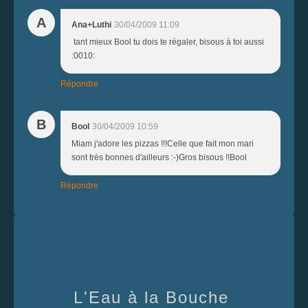
A
Ana+Luthi
30/04/2009 11:09
tant mieux Bool tu dois te régaler, bisous à toi aussi
:0010:
Répondre
B
Bool
30/04/2009 10:59
Miam j'adore les pizzas !!!Celle que fait mon mari
sont très bonnes d'ailleurs :-)Gros bisous !!Bool
Répondre
L'Eau à la Bouche