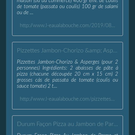
maison (ou du commerce) 400 gr env. de coulis
de tomate (passata ou coulis) 100 gr de salami
ou de ...
http://www.l-eaualabouche.com/2019/08/pizza-au-salami.html
Pizzettes Jambon-Chorizo &amp; Asperges - L'Eau à la Bouche
Pizzettes Jambon-Chorizo & Asperges (pour 2
personnes) Ingrédients: 2 abaisses de pâte à
pizza (chacune découpée 20 cm x 15 cm) 2
grosses càs de passata de tomate (coulis ou
sauce tomate) 2 t...
http://www.l-eaualabouche.com/pizzettes-jambon-chorizo-asperge.html
Durum Façon Pizza au Jambon de Parme et Mozzarella - L'Eau à la Bouche