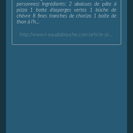
personnes) Ingrédients: 2 abaisses de pâte à
pizza 1 botte d'asperges vertes 1 bûche de
chèvre 8 fines tranches de chorizo 1 boîte de
thon à l'h...
http://www.l-eaualabouche.com/article-pizza-aux-asperges-thon-chorizo-chevre-51516666.html