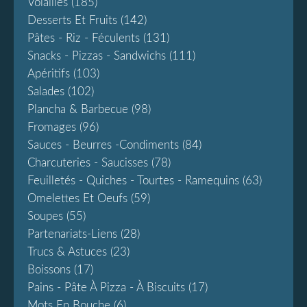
Volailles
(185)
Desserts Et Fruits
(142)
Pâtes - Riz - Féculents
(131)
Snacks - Pizzas - Sandwichs
(111)
Apéritifs
(103)
Salades
(102)
Plancha & Barbecue
(98)
Fromages
(96)
Sauces - Beurres -condiments
(84)
Charcuteries - Saucisses
(78)
Feuilletés - Quiches - Tourtes - Ramequins
(63)
Omelettes Et Oeufs
(59)
Soupes
(55)
Partenariats-Liens
(28)
Trucs & Astuces
(23)
Boissons
(17)
Pains - Pâte À Pizza - À Biscuits
(17)
Mots En Bouche
(6)