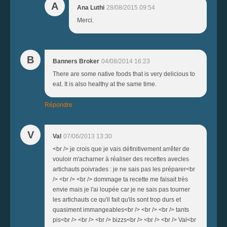
A
Ana Luthi
28/08/2015 09:54
Merci.
B
Banners Broker
04/08/2014 16:23
There are some native foods that is very delicious to
eat. It is also healthy at the same time.
Répondre
V
Val
07/06/2013 13:30
<br /> je crois que je vais définitivement arrêter de
vouloir m'acharner à réaliser des recettes avecles
artichauts poivrades : je ne sais pas les préparer<br
/> <br /> <br /> dommage ta recette me faisait très
envie mais je l'ai loupée car je ne sais pas tourner
les artichauts ce qu'il fait qu'ils sont trop durs et
quasiment immangeables<br /> <br /> <br /> tants
pis<br /> <br /> <br /> bizzs<br /> <br /> <br /> Val<br