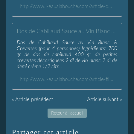
http://www.l-eaualabouche.com/article-duo-cabillaud-saumon-poche-sur-ecrasee-117026377.html
Dos de Cabillaud Sauce au Vin Blanc &amp; Crevettes - L'Eau à la Bouche
Dos de Cabillaud Sauce au Vin Blanc &
Crevettes (pour 4 personnes) Ingrédients: 700
gr de dos de cabillaud 400 gr de petites
crevettes décortiquées 2 dl de vin blanc 2 dl de
demi crème 1/2 citr...
http://www.l-eaualabouche.com/article-filet-de-cabillaud-sauce-au-vin-blanc-crevettes-70565298.html
« Article précédent
Article suivant »
Retour à l'accueil
Partager cet article