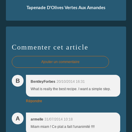
Tapenade D'Olives Vertes Aux Amandes
Commenter cet article
Ajouter un commentaire
B
BentleyForbes
20/10/2014 16:31
What is really the best recipe. I want a simple step.
Répondre
A
armelle
31/07/2014 10:18
Miam miam ! Ce plat a fait l'unanimité !!!!