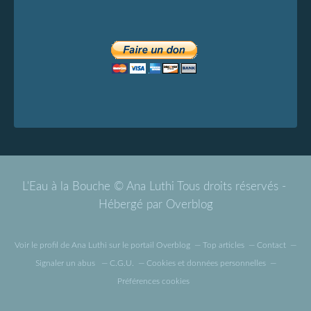
L'Eau à la Bouche © Ana Luthi Tous droits réservés -
Hébergé par
Overblog
Voir le profil de
Ana Luthi
sur le portail Overblog
Top articles
Contact
Signaler un abus
C.G.U.
Cookies et données personnelles
Préférences cookies