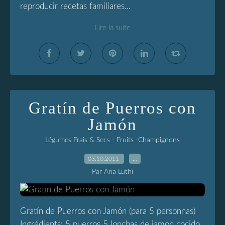
reproducir recetas familiares...
Lire la suite
Gratín de Puerros con
Jamón
Légumes Frais & Secs - Fruits -Champignons
03.10.2011
…
Par Ana Luthi
Gratín de Puerros con Jamón (para 5 personnas)
Ingrédients: 5 puerros 5 lonchas de jamon cocido