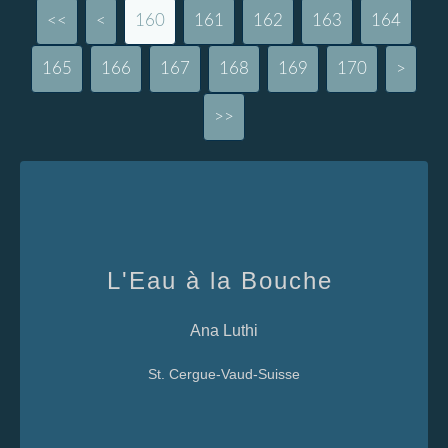
<<
<
100
110
120
130
140
150
160
161
162
163
164
165
166
167
168
169
170
180
>
>>
L'Eau à la Bouche
Ana Luthi
St. Cergue-Vaud-Suisse