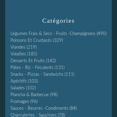
Catégories
Légumes Frais & Secs - Fruits -champignons
(490)
Poissons Et Crustacés
(329)
Viandes
(219)
Volailles
(185)
Desserts Et Fruits
(142)
Pâtes - Riz - Féculents
(131)
Snacks - Pizzas - Sandwichs
(111)
Apéritifs
(103)
Salades
(102)
Plancha & Barbecue
(98)
Fromages
(96)
Sauces - Beurres -condiments
(84)
Charcuteries - Saucisses
(78)