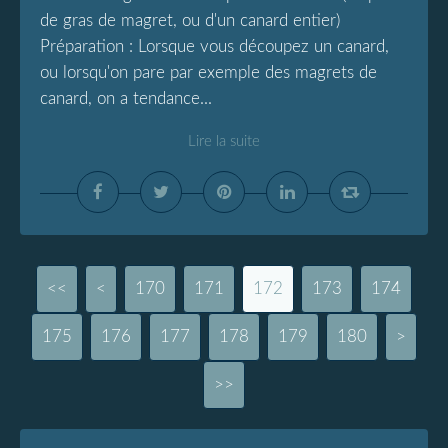
de gras de magret, ou d'un canard entier)
Préparation : Lorsque vous découpez un canard,
ou lorsqu'on pare par exemple des magrets de
canard, on a tendance...
Lire la suite
<<
<
100
110
120
130
140
150
160
170
171
172
173
174
175
176
177
178
179
180
>
>>