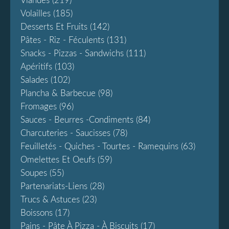
Viandes
(219)
Volailles
(185)
Desserts Et Fruits
(142)
Pâtes - Riz - Féculents
(131)
Snacks - Pizzas - Sandwichs
(111)
Apéritifs
(103)
Salades
(102)
Plancha & Barbecue
(98)
Fromages
(96)
Sauces - Beurres -condiments
(84)
Charcuteries - Saucisses
(78)
Feuilletés - Quiches - Tourtes - Ramequins
(63)
Omelettes Et Oeufs
(59)
Soupes
(55)
Partenariats-Liens
(28)
Trucs & Astuces
(23)
Boissons
(17)
Pains - Pâte À Pizza - À Biscuits
(17)