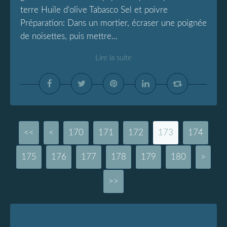
terre Huile d'olive Tabasco Sel et poivre
Préparation: Dans un mortier, écraser une poignée
de noisettes, puis mettre...
Lire la suite
<<
<
100
110
120
130
140
150
160
170
171
172
173
174
175
176
177
178
179
180
>
>>