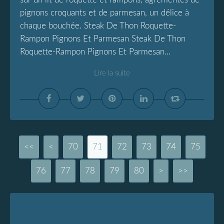
pignons croquants et de parmesan, un délice à
chaque bouchée. Steak De Thon Roquette-
Rampon Pignons Et Parmesan Steak De Thon
Roquette-Rampon Pignons Et Parmesan...
Lire la suite
<<
<
10
20
30
40
50
60
70
71
72
73
74
75
76
77
78
79
80
90
100
>
>>