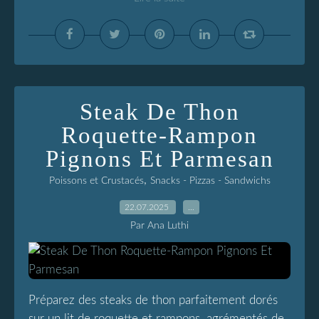
Steak De Thon
Roquette-Rampon
Pignons Et Parmesan
,
Poissons et Crustacés
Snacks - Pizzas - Sandwichs
22.07.2025
…
Par Ana Luthi
Préparez des steaks de thon parfaitement dorés
sur un lit de roquette et rampons, agrémentés de