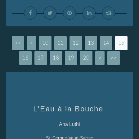
<<
<
10
11
12
13
14
15
16
17
18
19
20
>
>>
L'Eau à la Bouche
Ana Luthi
St. Cergue-Vaud-Suisse