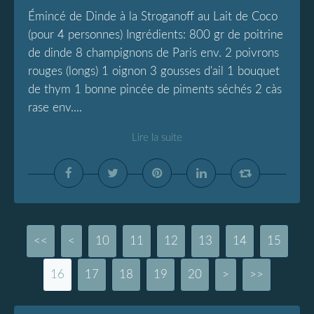
Émincé de Dinde à la Stroganoff au Lait de Coco
(pour 4 personnes) Ingrédients: 800 gr de poitrine
de dinde 8 champignons de Paris env. 2 poivrons
rouges (longs) 1 oignon 3 gousses d'ail 1 bouquet
de thym 1 bonne pincée de piments séchés 2 càs
rase env....
Lire la suite
<<
<
10
11
12
13
14
15
16
17
18
19
20
>
>>