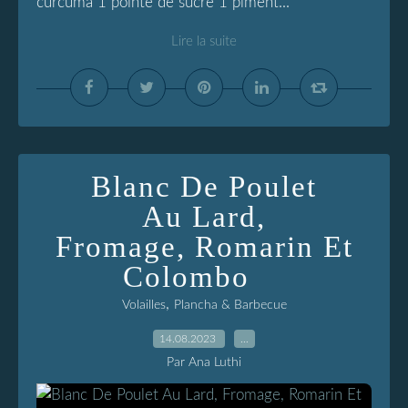
curcuma 1 pointe de sucre 1 piment...
Lire la suite
Blanc De Poulet
Au Lard,
Fromage, Romarin Et
Colombo
,
Volailles
Plancha & Barbecue
14.08.2023
…
Par Ana Luthi