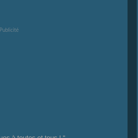
Publicité
es à toutes et tous ! "