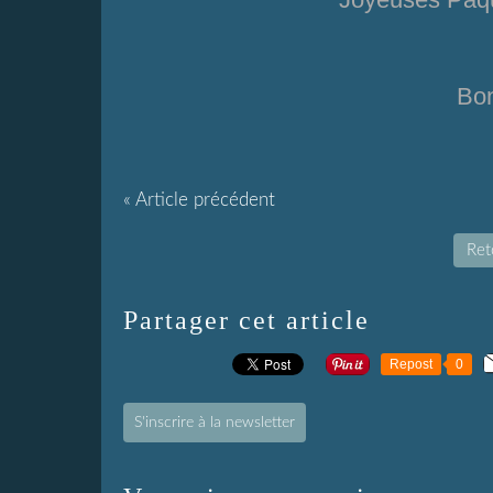
Bon
« Article précédent
Reto
Partager cet article
Repost
0
S'inscrire à la newsletter