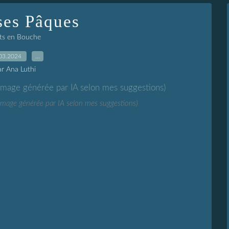
ses Pâques
s en Bouche
03.2024
…
ar Ana Luthi
(image générée par IA selon mes suggestions)