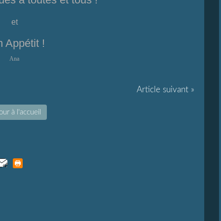
et
 Appétit !
Ana
Article suivant »
ur à l'accueil