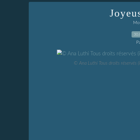
Joyeu
Mot
30.
P
© Ana Luthi Tous droits réservés 