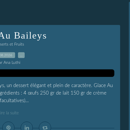
Au Baileys
erts et Fruits
08.2026
…
ar Ana Luthi
ys, un dessert élégant et plein de caractère. Glace Au
Ingrédients : 4 œufs 250 gr de lait 150 gr de crème
acultatives)...
ire la suite