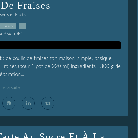
 De Fraises
erts et Fruits
05.2026
…
ar Ana Luthi
: ce coulis de fraises fait maison, simple, basique,
 Fraises (pour 1 pot de 220 ml) Ingrédients : 300 g de
éparation...
ire la suite
arte Au Sucre Et À La