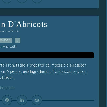
in D'Abricots
erts et Fruits
08.2026
…
ar Ana Luthi
e Tatin, facile à préparer et impossible à résister.
pour 6 personnes) Ingrédients : 10 abricots environ
abaisse...
ire la suite