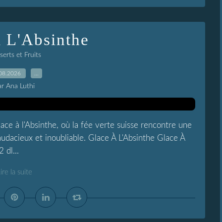
 L'Absinthe
erts et Fruits
08.2026
…
ar Ana Luthi
ace à l'Absinthe, où la fée verte suisse rencontre une
dacieux et inoubliable. Glace À L'Absinthe Glace À
 dl...
ire la suite