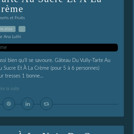
rème
erts et Fruits
04.2026
…
ar Ana Luthi
ssi bien qu’il se savoure. Gâteau Du Vully-Tarte Au
u Sucre Et À La Crème (pour 5 à 6 personnes)
ur tresses 1 bonne...
ire la suite