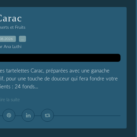
Carac
erts et Fruits
08.2026
…
ar Ana Luthi
es tartelettes Carac, préparées avec une ganache
tif, pour une touche de douceur qui fera fondre votre
ents : 24 fonds...
ire la suite