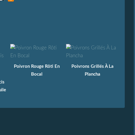
Poivron Rouge Rôti En
Poivrons Grillés À La
Bocal
Plancha
cis
ile