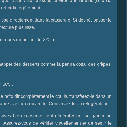
 que le sucre soit dissous, environ 5-8 minutes (selon la
 refroidir légèrement.
lisse directement dans la casserole. Si désiré, passer le
texture plus lisse.
er dans un pot, ici de 220 ml.
 napper des desserts comme la panna cotta, des crêpes,
aises :
sé refroidir complètement le coulis, transférez-le dans un
ropre avec un couvercle. Conservez-le au réfrigérateur.
raises bien conservé peut généralement se garder au
. Assurez-vous de vérifier visuellement et de sentir le