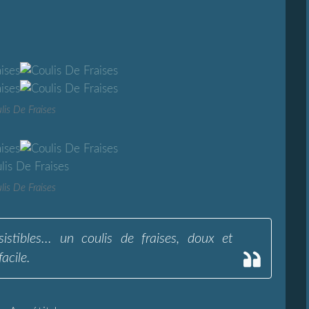
lis De Fraises
lis De Fraises
istibles... un coulis de fraises, doux et
acile.