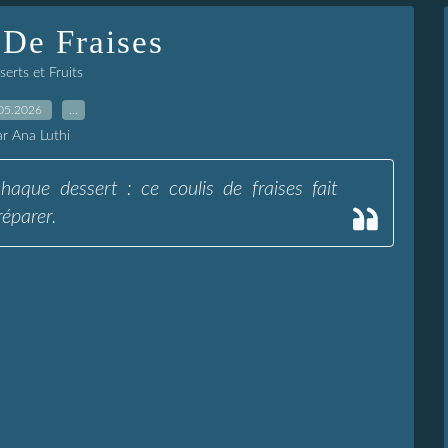
 De Fraises
erts et Fruits
05.2026
…
ar Ana Luthi
haque dessert : ce coulis de fraises fait
réparer.