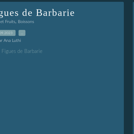
gues de Barbarie
,
et Fruits
Boissons
09.2023
…
ar Ana Luthi