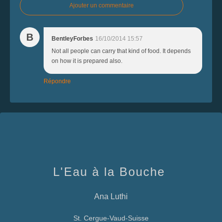
Ajouter un commentaire
B
BentleyForbes
16/10/2014 15:57
Not all people can carry that kind of food. It depends
on how it is prepared also.
Répondre
L'Eau à la Bouche
Ana Luthi
St. Cergue-Vaud-Suisse