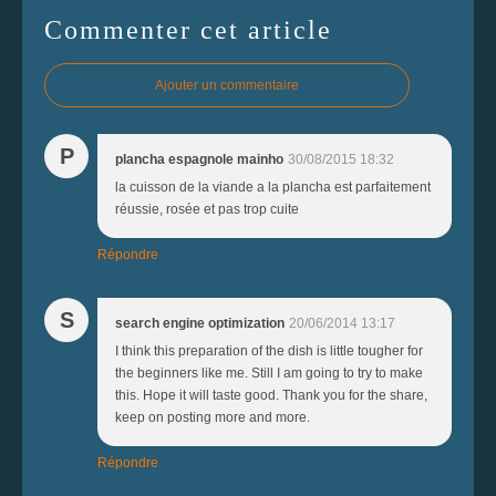
Commenter cet article
Ajouter un commentaire
P
plancha espagnole mainho
30/08/2015 18:32
la cuisson de la viande a la plancha est parfaitement
réussie, rosée et pas trop cuite
Répondre
S
search engine optimization
20/06/2014 13:17
I think this preparation of the dish is little tougher for
the beginners like me. Still I am going to try to make
this. Hope it will taste good. Thank you for the share,
keep on posting more and more.
Répondre