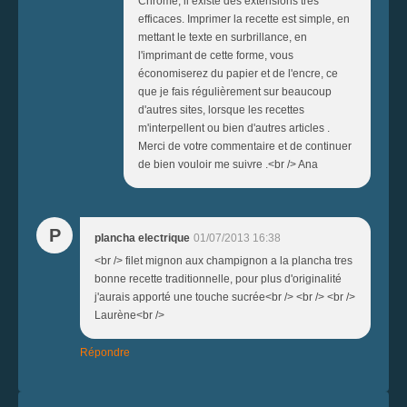
Chrome, il existe des extensions très
efficaces. Imprimer la recette est simple, en
mettant le texte en surbrillance, en
l'imprimant de cette forme, vous
économiserez du papier et de l'encre, ce
que je fais régulièrement sur beaucoup
d'autres sites, lorsque les recettes
m'interpellent ou bien d'autres articles .
Merci de votre commentaire et de continuer
de bien vouloir me suivre .<br /> Ana
P
plancha electrique
01/07/2013 16:38
<br /> filet mignon aux champignon a la plancha tres
bonne recette traditionnelle, pour plus d'originalité
j'aurais apporté une touche sucrée<br /> <br /> <br />
Laurène<br />
Répondre