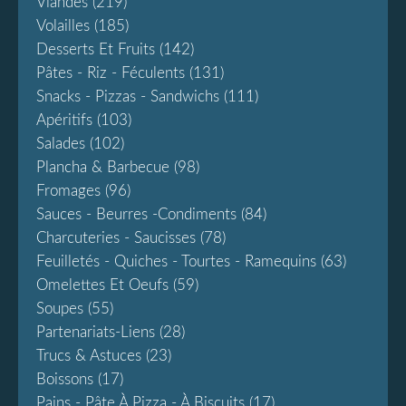
Viandes
(219)
Volailles
(185)
Desserts Et Fruits
(142)
Pâtes - Riz - Féculents
(131)
Snacks - Pizzas - Sandwichs
(111)
Apéritifs
(103)
Salades
(102)
Plancha & Barbecue
(98)
Fromages
(96)
Sauces - Beurres -condiments
(84)
Charcuteries - Saucisses
(78)
Feuilletés - Quiches - Tourtes - Ramequins
(63)
Omelettes Et Oeufs
(59)
Soupes
(55)
Partenariats-Liens
(28)
Trucs & Astuces
(23)
Boissons
(17)
Pains - Pâte À Pizza - À Biscuits
(17)