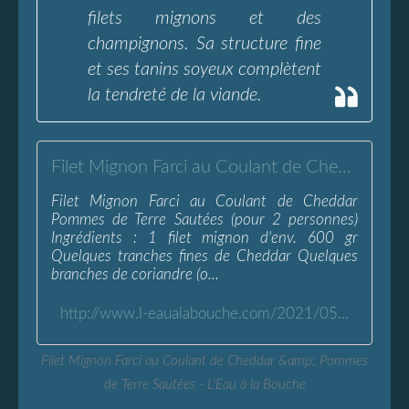
filets mignons et des
champignons. Sa structure fine
et ses tanins soyeux complètent
la tendreté de la viande.
Filet Mignon Farci au Coulant de Cheddar &amp; Pommes de Terre Sautées - L'Eau à la Bouche
Filet Mignon Farci au Coulant de Cheddar
Pommes de Terre Sautées (pour 2 personnes)
Ingrédients : 1 filet mignon d'env. 600 gr
Quelques tranches fines de Cheddar Quelques
branches de coriandre (o...
http://www.l-eaualabouche.com/2021/05/filet-mignon-farci-au-coulant-de-cheddar-pommes-de-terre-sautees.html
Filet Mignon Farci au Coulant de Cheddar &amp; Pommes
de Terre Sautées - L'Eau à la Bouche