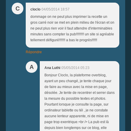
C
cloclo
04/05/2014 18:57
dommage on ne peut plus imprimer la recette un
gros carré noir se met en plein milieu de l'écran et on
ne peut plus rien voir il faut attendre d'interminables
minutes sans compter la pub!!!!!!!!! un site si agréable
tellement défiguré!!!!!!! a bas le progrès!!!!!!
Répondre
A
Ana Luthi
05/05/2014 05:23
Bonjour Cloclo, la plateforme overblog,
ayant un peu changé, je tente chaque jour
de faire au mieux avec la mise en page,
désolée. Je tente de recentrer et serrer dans
la mesure du possible textes et photos.
Pourtant lorsque je consulte la page, sur
ordinateur tablette ou tél , je ne constate
aucune lenteur apparente, ni de mise en
page trop exentrique.<br /> La pub est là
depuis bien longtemps sur ce blog, elle