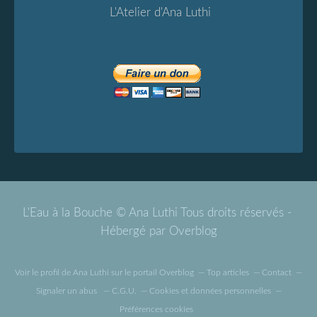
L'Atelier d'Ana Luthi
L'Eau à la Bouche © Ana Luthi Tous droits réservés -
Hébergé par
Overblog
Voir le profil de
Ana Luthi
sur le portail Overblog
Top articles
Contact
Signaler un abus
C.G.U.
Cookies et données personnelles
Préférences cookies