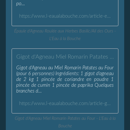
po...
https://www.l-eaualabouche.com/article-epaule-d-agneau-roulee-aux-herbes-basilic-ail-des-ours-117397413.html
Épaule d'Agneau Roulée aux Herbes Basilic/Ail des Ours -
L'Eau à la Bouche
Gigot d'Agneau Miel Romarin Patates au Four - L'Eau à la Bouche
Gigot d'Agneau au Miel Romarin Patates au Four
(pour 6 personnes) Ingrédients: 1 gigot d'agneau
de 2 kg 1 pincée de coriandre en poudre 1
pincée de cumin 1 pincée de paprika Quelques
branches d...
https://www.l-eaualabouche.com/article-gigot-d-agneau-miel-romarin-patates-au-four-117752428.html
Gigot d'Agneau Miel Romarin Patates au Four - L'Eau à la
Bouche