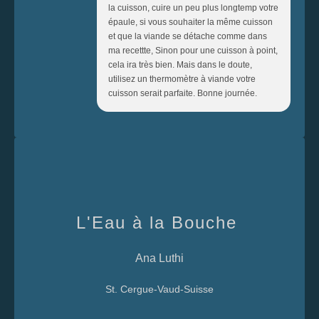
la cuisson, cuire un peu plus longtemp votre
épaule, si vous souhaiter la même cuisson
et que la viande se détache comme dans
ma recettte, Sinon pour une cuisson à point,
cela ira très bien. Mais dans le doute,
utilisez un thermomètre à viande votre
cuisson serait parfaite. Bonne journée.
L'Eau à la Bouche
Ana Luthi
St. Cergue-Vaud-Suisse