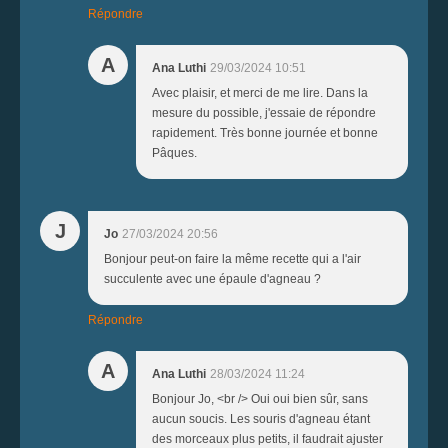
Répondre
A
Ana Luthi
29/03/2024 10:51
Avec plaisir, et merci de me lire. Dans la
mesure du possible, j'essaie de répondre
rapidement. Très bonne journée et bonne
Pâques.
J
Jo
27/03/2024 20:56
Bonjour peut-on faire la même recette qui a l'air
succulente avec une épaule d'agneau ?
Répondre
A
Ana Luthi
28/03/2024 11:24
Bonjour Jo, <br /> Oui oui bien sûr, sans
aucun soucis. Les souris d'agneau étant
des morceaux plus petits, il faudrait ajuster