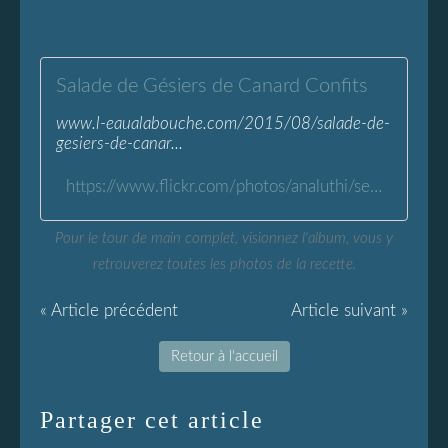
Salade de Gésiers de Canard Confits
www.l-eaualabouche.com/2015/08/salade-de-
gesiers-de-canar...
https://www.flickr.com/photos/analuthi/sets/72157655351402334/
Pour le tour de main complet, visionnez l'album, vous y
retrouverez toutes les photos de la recette.
« Article précédent
Article suivant »
Retour à l'accueil
Partager cet article