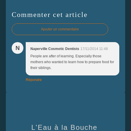
Commenter cet article
Ajouter un commentaire
N
Naperville Cosmetic Dentists
17/11/2014 11:48
People are after of learning. Especially those
mothers who wanted to learn how to prepare food for
their siblings.
Répondre
L'Eau à la Bouche