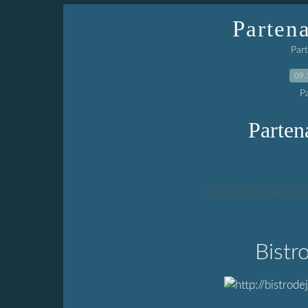
Partena
Part
09.
P
Parten
Un joli blog de rec
Bistr