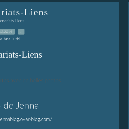
riats-Liens
enariats-Liens
12.2014
…
ar Ana Luthi
ariats-Liens
ettes avec de belles photos.
o de Jenna