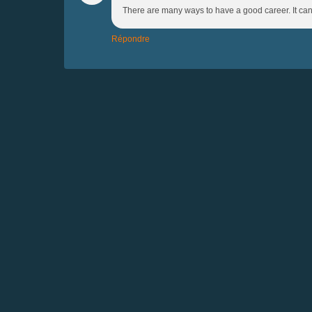
There are many ways to have a good career. It can a
Répondre