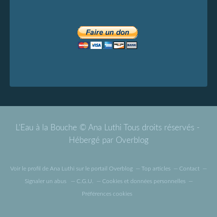
L'Eau à la Bouche © Ana Luthi Tous droits réservés -
Hébergé par
Overblog
Voir le profil de
Ana Luthi
sur le portail Overblog
Top articles
Contact
Signaler un abus
C.G.U.
Cookies et données personnelles
Préférences cookies