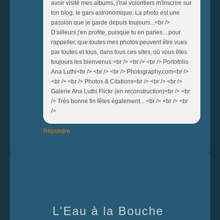
avoir visité mes albums, j'irai volontiers m'inscrire sur
ton blog, le gars astronomique. La photo est une
passion que je garde depuis toujours...<br />
D'ailleurs j'en profite, puisque tu en parles... pour
rappeller, que toutes mes photos peuvent être vues
par toutes et tous, dans tous ces sites, où vous êtes
toujours les bienvenus:<br /> <br /> <br /> Portofolio
Ana Luthi<br /> <br /> <br /> Photography.com<br />
<br /> <br /> Photos & Citations<br /> <br /> <br />
Galerie Ana Luthi Flickr (en reconstruction)<br /> <br
/> Très bonne fin fêtes également... <br /> <br /> <br
/>
Répondre
L'Eau à la Bouche