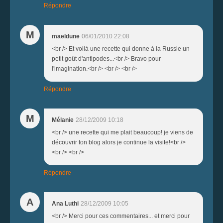
Répondre
M
maeldune
06/01/2010 22:08
<br /> Et voilà une recette qui donne à la Russie un
petit goût d'antipodes...<br /> Bravo pour
l'imagination.<br /> <br /> <br />
Répondre
M
Mélanie
28/12/2009 10:18
<br /> une recette qui me plait beaucoup! je viens de
découvrir ton blog alors je continue la visite!<br />
<br /> <br />
Répondre
A
Ana Luthi
28/12/2009 10:05
<br /> Merci pour ces commentaires... et merci pour