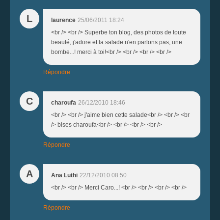
L
laurence
25/06/2011 18:24
<br /> <br /> Superbe ton blog, des photos de toute
beauté, j'adore et la salade n'en parlons pas, une
bombe...! merci à toi!<br /> <br /> <br /> <br />
Répondre
C
charoufa
26/12/2010 18:46
<br /> <br /> j'aime bien cette salade<br /> <br /> <br
/> bises charoufa<br /> <br /> <br /> <br />
Répondre
A
Ana Luthi
22/12/2010 08:50
<br /> <br /> Merci Caro...! <br /> <br /> <br /> <br />
Répondre