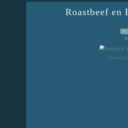
Roastbeef en 
04.
P
Roastbeef 