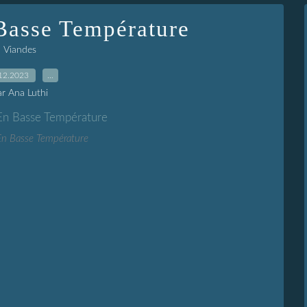
Basse Température
Viandes
12.2023
…
ar Ana Luthi
En Basse Température