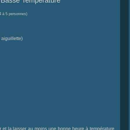
 Basse Température
4 à 5 personnes)
aiguillette)
r et la laisser au moins une bonne heure à température