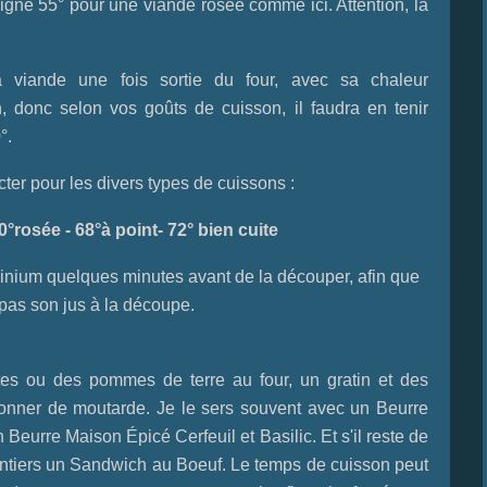
eigne 55° pour une viande rosée comme ici. Attention, la
viande une fois sortie du four, avec sa chaleur
, donc selon vos goûts de cuisson, il faudra en tenir
°.
cter pour les divers types de cuissons :
°rosée - 68°à point- 72° bien cuite
inium quelques minutes avant de la découper, afin que
 pas son jus à la découpe.
tes ou des pommes de terre au four, un gratin et des
eonner de moutarde. Je le sers souvent avec un
Beurre
n
Beurre Maison Épicé Cerfeuil et Basilic
. Et s'il reste de
ntiers un
Sandwich au Boeuf
.
Le temps de cuisson peut