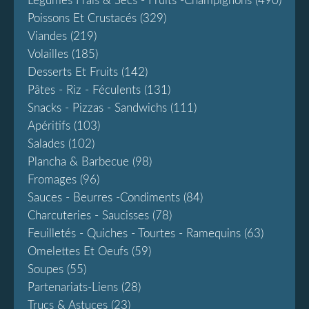
Légumes Frais & Secs - Fruits -champignons
(490)
Poissons Et Crustacés
(329)
Viandes
(219)
Volailles
(185)
Desserts Et Fruits
(142)
Pâtes - Riz - Féculents
(131)
Snacks - Pizzas - Sandwichs
(111)
Apéritifs
(103)
Salades
(102)
Plancha & Barbecue
(98)
Fromages
(96)
Sauces - Beurres -condiments
(84)
Charcuteries - Saucisses
(78)
Feuilletés - Quiches - Tourtes - Ramequins
(63)
Omelettes Et Oeufs
(59)
Soupes
(55)
Partenariats-Liens
(28)
Trucs & Astuces
(23)