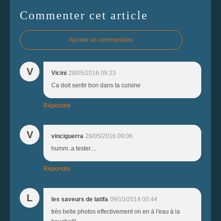
Commenter cet article
Ajouter un commentaire
V
Vicini
28/05/2016 09:23
Ca doit sentir bon dans ta cuisine
Répondre
V
vinciguerra
28/05/2016 09:06
humm..a tester....
Répondre
L
les saveurs de latifa
09/10/2014 00:44
très belle photos effectivement on en à l'eau à la