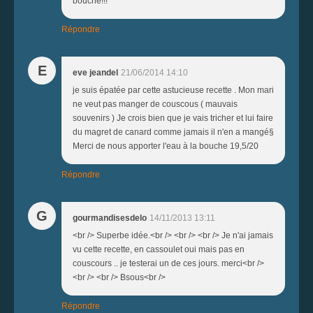
bouche!!!
Répondre
E
eve jeandel
21/06/2014 14:10
je suis épatée par cette astucieuse recette . Mon mari
ne veut pas manger de couscous ( mauvais
souvenirs ) Je crois bien que je vais tricher et lui faire
du magret de canard comme jamais il n'en a mangé§
Merci de nous apporter l'eau à la bouche 19,5/20
Répondre
G
gourmandisesdelo
14/11/2013 13:11
<br /> Superbe idée.<br /> <br /> <br /> Je n'ai jamais
vu cette recette, en cassoulet oui mais pas en
couscours .. je testerai un de ces jours. merci<br />
<br /> <br /> Bsous<br />
Répondre