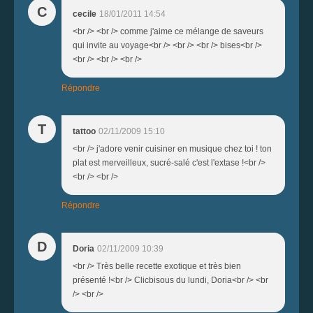
C
cecile
18/01/2011 14:54
<br /> <br /> comme j'aime ce mélange de saveurs
qui invite au voyage<br /> <br /> <br /> bises<br />
<br /> <br /> <br />
Répondre
T
tattoo
02/11/2009 15:10
<br /> j'adore venir cuisiner en musique chez toi ! ton
plat est merveilleux, sucré-salé c'est l'extase !<br />
<br /> <br />
Répondre
D
Doria
02/11/2009 10:39
<br /> Très belle recette exotique et très bien
présenté !<br /> Clicbisous du lundi, Doria<br /> <br
/> <br />