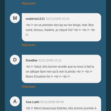
Répondre
M
mabiche1231
02/11/2009 10:20
<br /> on va prendre des kg sur les blogs, mdr. Bon
lundi, bisous, Nadine, je clique"clic"<br /> <br /> <br
/>
Répondre
D
Doudine
02/11/2009 10:11
<br /> Salut, très bonne recette que tu nous à fait la.
on attrape faim rien qu'à voir la photo.<br /> <br />
Bises Doudine<br /> <br /> <br />
Répondre
A
Ana Luthi
02/11/2009 09:49
<br /> Merci beaucoup Kalinka, très bonne journée à