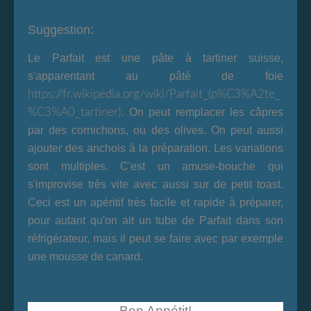
Suggestion:
Le Parfait est une pâte à tartiner suisse,
s'apparentant au pâté de foie
https://fr.wikipedia.org/wiki/Parfait_(p%C3%A2te_
%C3%A0_tartiner)
. On peut remplacer les câpres
par des cornichons, ou des olives. On peut aussi
ajouter des anchois à la préparation. Les variations
sont multiples. C'est un amuse-bouche qui
s'improvise très vite avec aussi sur de petit toast.
Ceci est un apéritif très facile et rapide à préparer,
pour autant qu'on ait un tube de Parfait dans son
réfrigérateur, mais il peut se faire avec par exemple
une mousse de canard.
Bon Appétit!