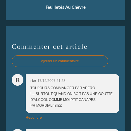
Feuilletés Au Chèvre
Commenter cet article
Ajouter un commentaire
R
rier
17/12/2007 21:23
TOUJOURS COMMANCER PAR APERO
!.....SURTOUT QUAND ON BOIT PAS UNE GOUTTE
D'ALCOOL COMME MOI PTIT CANAPES
PRIMORDIAL§BIZZ
Répondre