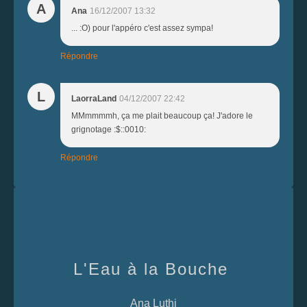
A
Ana
16/12/2007 13:32
... :O) pour l'appéro c'est assez sympa!
Répondre
L
LaorraLand
04/12/2007 22:42
MMmmmmh, ça me plait beaucoup ça! J'adore le
grignotage :$::0010:
Répondre
L'Eau à la Bouche
Ana Luthi