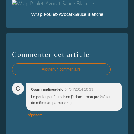
Wrap Poulet-Avocat-Sauce Blanche
Commenter cet article
Ajouter un commentaire
G
Gourmandisesdelo
04/04/2014 10:33
Le poulet panés maison j'adore .. mon préféré tout
de même au parmesan ;)
Répondre