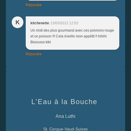
Répondre
K
kitchenette
13/03/2012 12:02
Un rösti des plus gourmand avec ces poivrons rouge
et ce poisson !!! Cela éveille mon appétit !! hihihi
Bisousss kiki
Répondre
L'Eau à la Bouche
Ana Luthi
St. Cergue-Vaud-Suisse