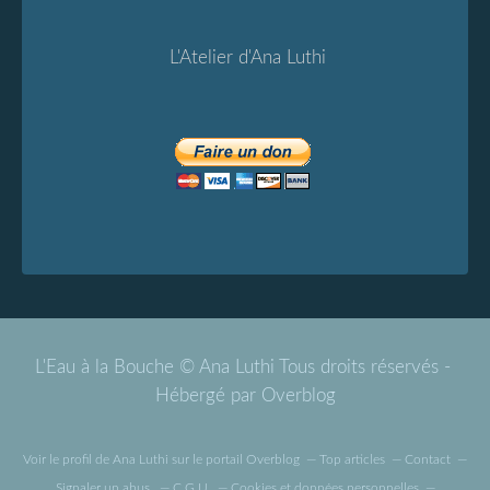
L'Atelier d'Ana Luthi
L'Eau à la Bouche © Ana Luthi Tous droits réservés -
Hébergé par
Overblog
Voir le profil de
Ana Luthi
sur le portail Overblog
Top articles
Contact
Signaler un abus
C.G.U.
Cookies et données personnelles