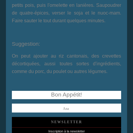
petits pois, puis l'omelette en lanières. Saupoudrer
de quatre-épices, verser le soja et le nuoc-mam.
Faire sauter le tout durant quelques minutes.
Suggestion:
On peut ajouter au riz cantonais, des crevettes
décortiquées, aussi toutes sortes d'ingrédients,
comme du porc, du poulet ou autres légumes.
Bon Appétit!
Ana
NEWSLETTER
Inscription à la newsletter