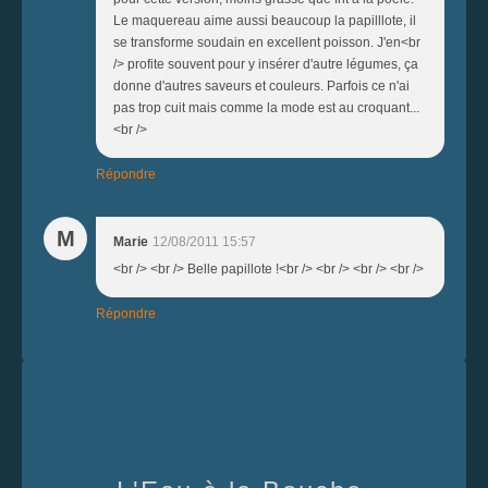
Le maquereau aime aussi beaucoup la papilllote, il
se transforme soudain en excellent poisson. J'en<br
/> profite souvent pour y insérer d'autre légumes, ça
donne d'autres saveurs et couleurs. Parfois ce n'ai
pas trop cuit mais comme la mode est au croquant...
<br />
Répondre
M
Marie
12/08/2011 15:57
<br /> <br /> Belle papillote !<br /> <br /> <br /> <br />
Répondre