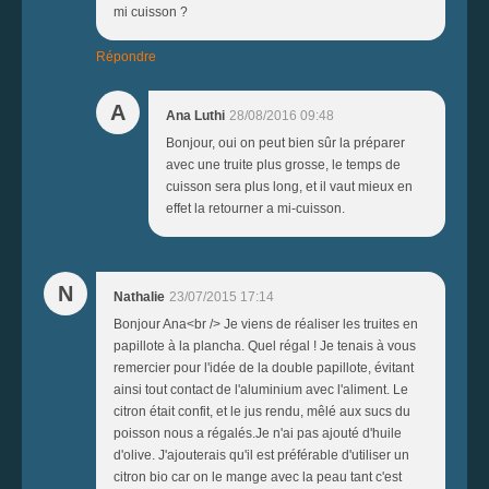
mi cuisson ?
Répondre
A
Ana Luthi
28/08/2016 09:48
Bonjour, oui on peut bien sûr la préparer
avec une truite plus grosse, le temps de
cuisson sera plus long, et il vaut mieux en
effet la retourner a mi-cuisson.
N
Nathalie
23/07/2015 17:14
Bonjour Ana<br /> Je viens de réaliser les truites en
papillote à la plancha. Quel régal ! Je tenais à vous
remercier pour l'idée de la double papillote, évitant
ainsi tout contact de l'aluminium avec l'aliment. Le
citron était confit, et le jus rendu, mêlé aux sucs du
poisson nous a régalés.Je n'ai pas ajouté d'huile
d'olive. J'ajouterais qu'il est préférable d'utiliser un
citron bio car on le mange avec la peau tant c'est