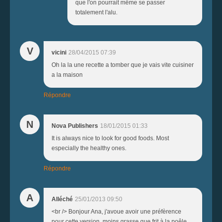
que l'on pourrait même se passer
totalement l'alu.
V
vicini
28/04/2015 07:39
Oh la la une recette a tomber que je vais vite cuisiner
a la maison
Répondre
N
Nova Publishers
18/01/2015 01:33
It is always nice to look for good foods. Most
especially the healthy ones.
Répondre
A
Alléché
25/01/2013 09:50
<br /> Bonjour Ana, j'avoue avoir une préfèrence
pour cette version, moins grasse que frit à la poêle.