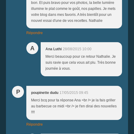
bon. Et puis bravo pour vos photos, la belle lumière
illumine le plat comme le goût, nos papilles. Je mets
votre blog dans mes favoris. A très bientôt pour un
nouvel essai d'une de vos recettes. Nathalie
Répondre
A
Ana Luthi
28/08/2015 10:00
Merci beaucoup pour ce retour Nathalie. Je
suis ravie que cela vous ait plu. Très bonne
journée à vous.
P
poupinette dudu
17/05/2015 09:45
Merci bcq pour ta réponse Ana <br /> je la fais griller
au barbecue ce midi <br /> je t'en dirai des nouvelles
!!!!
Répondre