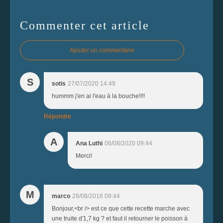
Commenter cet article
Ajouter un commentaire
S
sotis
27/07/2020 14:49
hummm j'en ai l'eau à la bouche!!!!
Répondre
A
Ana Luthi
06/08/2020 09:44
Merci!
M
marco
28/08/2016 09:44
Bonjour,<br /> est ce que cette recette marche avec
une truite d'1,7 kg ? et faut il retourner le poisson à