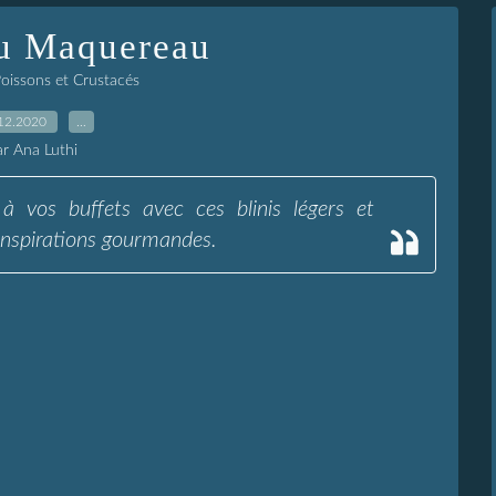
Au Maquereau
oissons et Crustacés
12.2020
…
ar Ana Luthi
à vos buffets avec ces blinis légers et
 inspirations gourmandes.