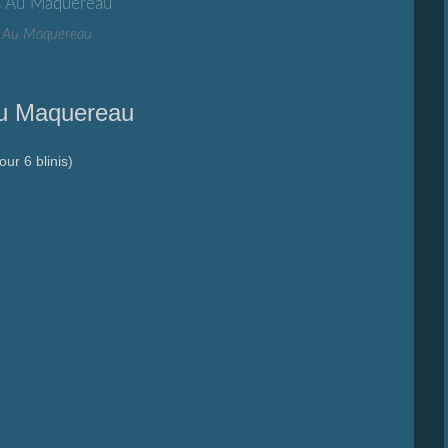
s Au Maquereau
Au Maquereau
our 6 blinis)