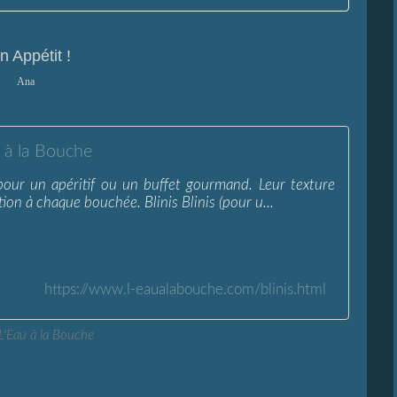
n Appétit !
Ana
u à la Bouche
s pour un apéritif ou un buffet gourmand. Leur texture
ion à chaque bouchée. Blinis Blinis (pour u...
https://www.l-eaualabouche.com/blinis.html
 L'Eau à la Bouche