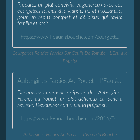
Préparez un plat convivial et généreux avec ces
courgettes farcies à la viande, riz et mozzarella,
pour un repas complet et délicieux qui ravira
famille et amis.
https://www.l-eaualabouche.com/courgettes-rondes-farcies-sur-coulis-de-tomate.html
Courgettes Rondes Farcies Sur Coulis De Tomate - L'Eau à la
Bouche
Aubergines Farcies Au Poulet - L'Eau à la Bouche
Découvrez comment préparer des Aubergines
Farcies au Poulet, un plat délicieux et facile à
réaliser. Découvrez comment la préparer.
https://www.l-eaualabouche.com/2016/07/aubergines-farcies-au-poulet.html
Aubergines Farcies Au Poulet - L'Eau à la Bouche