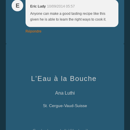
E
Eric Ludy
10/09/2014 05:57
Anyone can make a good tasting recipe like this
given he is able to learn the right ways to cook it.
Répondre
L'Eau à la Bouche
Ana Luthi
St. Cergue-Vaud-Suisse