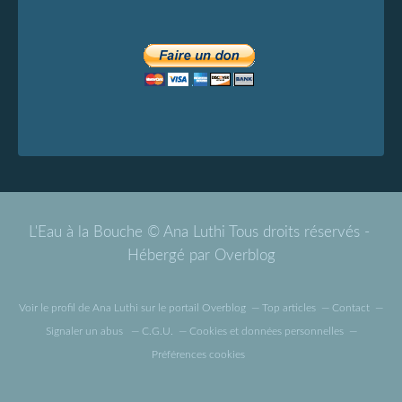
L'Eau à la Bouche © Ana Luthi Tous droits réservés -
Hébergé par
Overblog
Voir le profil de
Ana Luthi
sur le portail Overblog
Top articles
Contact
Signaler un abus
C.G.U.
Cookies et données personnelles
Préférences cookies