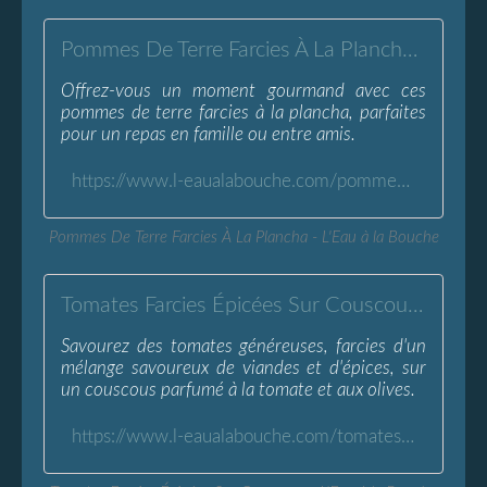
Pommes De Terre Farcies À La Plancha - L'Eau à la Bouche
Offrez-vous un moment gourmand avec ces
pommes de terre farcies à la plancha, parfaites
pour un repas en famille ou entre amis.
https://www.l-eaualabouche.com/pommes-de-terre-farcies-plancha.html
Pommes De Terre Farcies À La Plancha - L'Eau à la Bouche
Tomates Farcies Épicées Sur Couscous - L'Eau à la Bouche
Savourez des tomates généreuses, farcies d'un
mélange savoureux de viandes et d'épices, sur
un couscous parfumé à la tomate et aux olives.
https://www.l-eaualabouche.com/tomates-farcies-epicees-sur-couscous.html