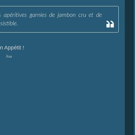
s apéritives garnies de jambon cru et de
istible.
n Appétit !
Ana