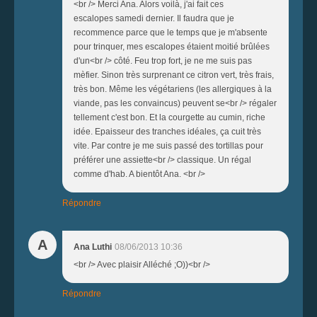
<br /> Merci Ana. Alors voilà, j'ai fait ces
escalopes samedi dernier. Il faudra que je
recommence parce que le temps que je m'absente
pour trinquer, mes escalopes étaient moitié brûlées
d'un<br /> côté. Feu trop fort, je ne me suis pas
mèfier. Sinon très surprenant ce citron vert, très frais,
très bon. Même les végétariens (les allergiques à la
viande, pas les convaincus) peuvent se<br /> régaler
tellement c'est bon. Et la courgette au cumin, riche
idée. Epaisseur des tranches idéales, ça cuit très
vite. Par contre je me suis passé des tortillas pour
préférer une assiette<br /> classique. Un régal
comme d'hab. A bientôt Ana. <br />
Répondre
A
Ana Luthi
08/06/2013 10:36
<br /> Avec plaisir Alléché ;O))<br />
Répondre