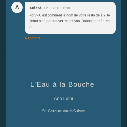
A
Allèché
08/06/2013 10:30
<br /> C'est comment le nom de vôtre resto déja ? Je
finirai bien par trouver. Merci Ana. Bonne journée.<br
/>
Répondre
L'Eau à la Bouche
Ana Luthi
St. Cergue-Vaud-Suisse