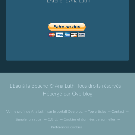
L'Atelier d'Ana Luthi
L'Eau à la Bouche © Ana Luthi Tous droits réservés -
Hébergé par
Overblog
Voir le profil de
Ana Luthi
sur le portail Overblog
Top articles
Contact
Signaler un abus
C.G.U.
Cookies et données personnelles
Préférences cookies