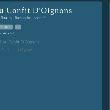
Au Confit D'Oignons
,
- Tourtes - Ramequins
Apéritifs
11.2025
…
ar Ana Luthi
ré Au Confit D'Oignons