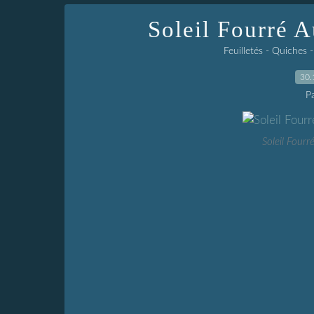
Soleil Fourré 
Feuilletés - Quiches 
30.
P
Soleil Four