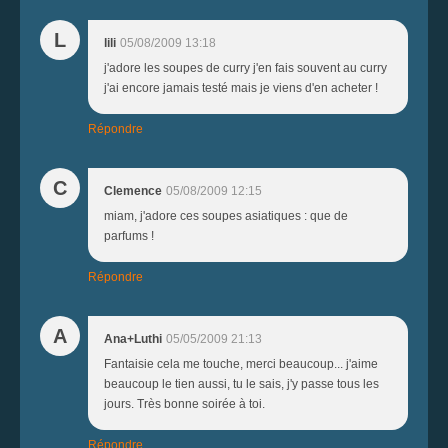
L
lili
05/08/2009 13:18
j'adore les soupes de curry j'en fais souvent au curry
j'ai encore jamais testé mais je viens d'en acheter !
Répondre
C
Clemence
05/08/2009 12:15
miam, j'adore ces soupes asiatiques : que de
parfums !
Répondre
A
Ana+Luthi
05/05/2009 21:13
Fantaisie cela me touche, merci beaucoup... j'aime
beaucoup le tien aussi, tu le sais, j'y passe tous les
jours. Très bonne soirée à toi.
Répondre