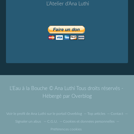
L'Atelier d'Ana Luthi
L'Eau à la Bouche © Ana Luthi Tous droits réservés -
Hébergé par
Overblog
Voir le profil de
Ana Luthi
sur le portail Overblog
Top articles
Contact
Signaler un abus
C.G.U.
Cookies et données personnelles
Préférences cookies