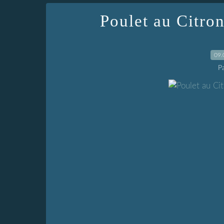
Poulet au Citro
09.
P