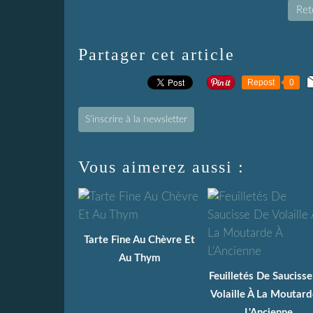
Reto
Partager cet article
Repost
0
S'inscrire à la newsletter
Vous aimerez aussi :
Tarte Fine Au Chèvre Et
Au Thym
Feuilletés De Sauciss
Volaille À La Moutard
L'Ancienne