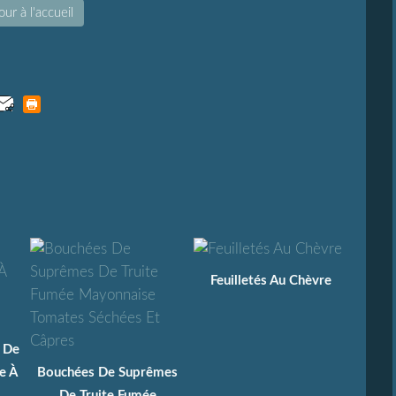
ur à l'accueil
Feuilletés Au Chèvre
e De
e À
Bouchées De Suprêmes
De Truite Fumée