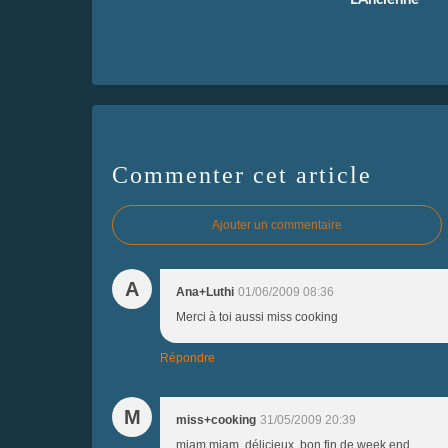
Commenter cet article
Ajouter un commentaire
A
Ana+Luthi
01/06/2009 08:36
Merci à toi aussi miss cooking
Répondre
M
miss+cooking
31/05/2009 20:39
miam,miam..délicieux..bon fin de week end..