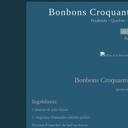
Bonbons Croquant
Feuilletés - Quiches 
31.
P
Bonbons Croquant
(pour e
Ingrédients:
1 abaisse de pâte brisée
1 vingtaine d'amandes entières pelées
Environ 8 tranches de lard ou bacon