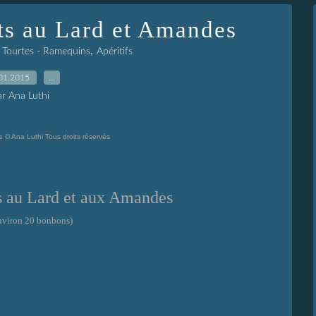
s au Lard et Amandes
,
- Tourtes - Ramequins
Apéritifs
01.2015
…
ar Ana Luthi
s
au Lard et aux Amandes
nviron 20 bonbons)