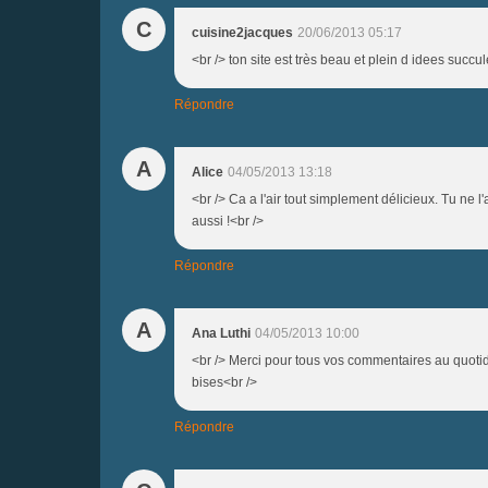
C
cuisine2jacques
20/06/2013 05:17
<br /> ton site est très beau et plein d idees succul
Répondre
A
Alice
04/05/2013 13:18
<br /> Ca a l'air tout simplement délicieux. Tu ne l'
aussi !<br />
Répondre
A
Ana Luthi
04/05/2013 10:00
<br /> Merci pour tous vos commentaires au quotid
bises<br />
Répondre