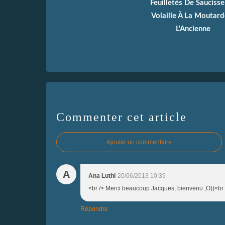
Feuilletés De Sauciss
Volaille À La Moutard
L'Ancienne
Commenter cet article
Ajouter un commentaire
A
Ana Luthi
20/06/2013 10:39
<br /> Merci beaucoup Jacques, bienvenu ;O))<br 
Répondre