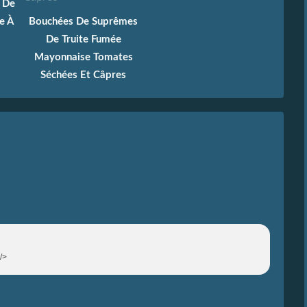
e De
e À
Bouchées De Suprêmes
De Truite Fumée
Mayonnaise Tomates
Séchées Et Câpres
/>