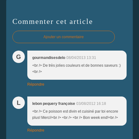
Commenter cet article
Ajouter un commentaire
G
gourmandisesdelo
08/04/2013 13:31
<br /> De très jolies couleurs et de bonnes saveurs :)
<br />
Répondre
L
lebon pequery françoise
03/08/2012 16:18
<br /> Ce poisson est divin et cuisiné par toi encore
plus! Merci!<br /> <br /> <br /> Bon week end!<br />
Répondre