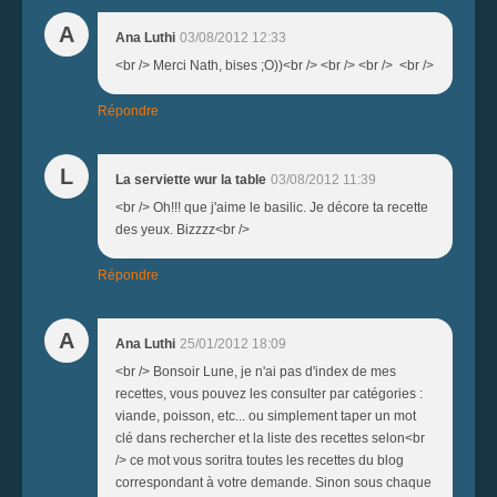
A
Ana Luthi
03/08/2012 12:33
<br /> Merci Nath, bises ;O))<br /> <br /> <br /> <br />
Répondre
L
La serviette wur la table
03/08/2012 11:39
<br /> Oh!!! que j'aime le basilic. Je décore ta recette
des yeux. Bizzzz<br />
Répondre
A
Ana Luthi
25/01/2012 18:09
<br /> Bonsoir Lune, je n'ai pas d'index de mes
recettes, vous pouvez les consulter par catégories :
viande, poisson, etc... ou simplement taper un mot
clé dans rechercher et la liste des recettes selon<br
/> ce mot vous soritra toutes les recettes du blog
correspondant à votre demande. Sinon sous chaque