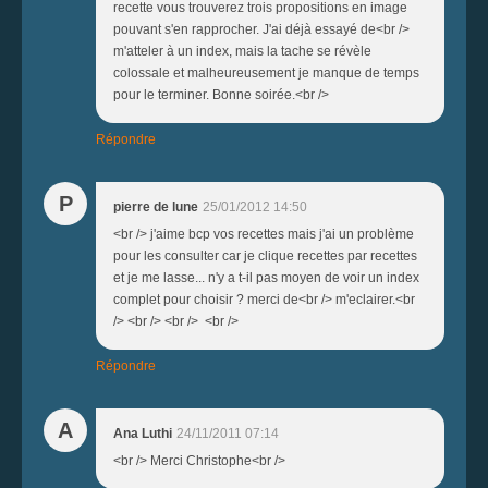
recette vous trouverez trois propositions en image
pouvant s'en rapprocher. J'ai déjà essayé de<br />
m'atteler à un index, mais la tache se révèle
colossale et malheureusement je manque de temps
pour le terminer. Bonne soirée.<br />
Répondre
P
pierre de lune
25/01/2012 14:50
<br /> j'aime bcp vos recettes mais j'ai un problème
pour les consulter car je clique recettes par recettes
et je me lasse... n'y a t-il pas moyen de voir un index
complet pour choisir ? merci de<br /> m'eclairer.<br
/> <br /> <br /> <br />
Répondre
A
Ana Luthi
24/11/2011 07:14
<br /> Merci Christophe<br />