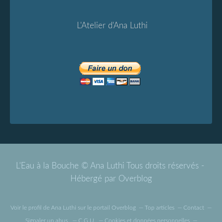
L'Atelier d'Ana Luthi
L'Eau à la Bouche © Ana Luthi Tous droits réservés -
Hébergé par
Overblog
Voir le profil de
Ana Luthi
sur le portail Overblog
Top articles
Contact
Signaler un abus
C.G.U.
Cookies et données personnelles