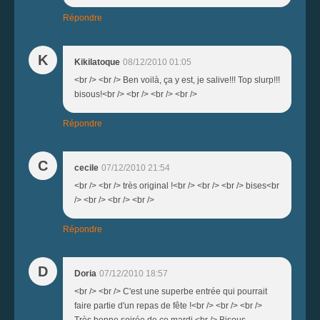
Répondre
K
Kikilatoque
08/12/2010 01:05
<br /> <br /> Ben voilà, ça y est, je salive!!! Top slurp!!!
bisous!<br /> <br /> <br /> <br />
Répondre
C
cecile
07/12/2010 21:54
<br /> <br /> très original !<br /> <br /> <br /> bises<br
/> <br /> <br /> <br />
Répondre
D
Doria
07/12/2010 18:57
<br /> <br /> C'est une superbe entrée qui pourrait
faire partie d'un repas de fête !<br /> <br /> <br />