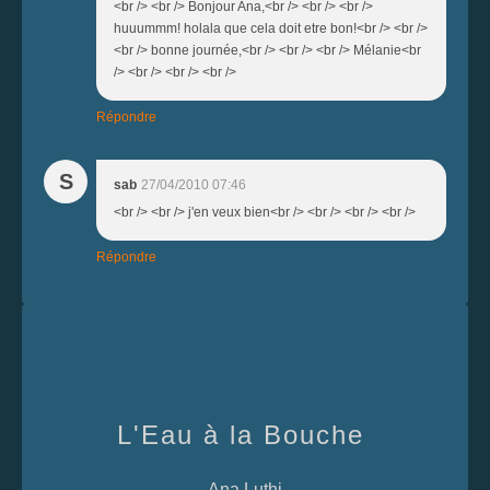
<br /> <br /> Bonjour Ana,<br /> <br /> <br />
huuummm! holala que cela doit etre bon!<br /> <br />
<br /> bonne journée,<br /> <br /> <br /> Mélanie<br
/> <br /> <br /> <br />
Répondre
S
sab
27/04/2010 07:46
<br /> <br /> j'en veux bien<br /> <br /> <br /> <br />
Répondre
L'Eau à la Bouche
Ana Luthi