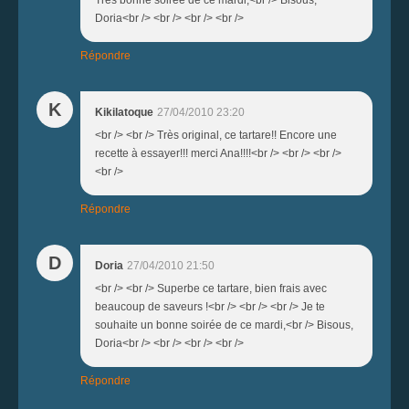
Très bonne soirée de ce mardi,<br /> Bisous,
Doria<br /> <br /> <br /> <br />
Répondre
K
Kikilatoque
27/04/2010 23:20
<br /> <br /> Très original, ce tartare!! Encore une
recette à essayer!!! merci Ana!!!!<br /> <br /> <br />
<br />
Répondre
D
Doria
27/04/2010 21:50
<br /> <br /> Superbe ce tartare, bien frais avec
beaucoup de saveurs !<br /> <br /> <br /> Je te
souhaite un bonne soirée de ce mardi,<br /> Bisous,
Doria<br /> <br /> <br /> <br />
Répondre