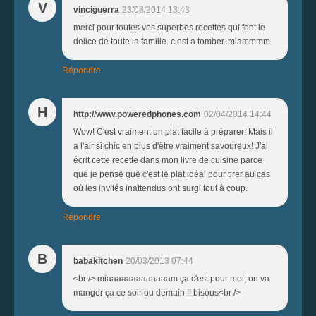
V
vinciguerra
23/08/2014 13:43
merci pour toutes vos superbes recettes qui font le
delice de toute la famille..c est a tomber..miammmm
Répondre
H
http://www.poweredphones.com
02/04/2014 14:44
Wow! C'est vraiment un plat facile à préparer! Mais il
a l'air si chic en plus d'être vraiment savoureux! J'ai
écrit cette recette dans mon livre de cuisine parce
que je pense que c'est le plat idéal pour tirer au cas
où les invités inattendus ont surgi tout à coup.
Répondre
B
babakitchen
20/03/2013 07:44
<br /> miaaaaaaaaaaaaam ça c'est pour moi, on va
manger ça ce soir ou demain !! bisous<br />