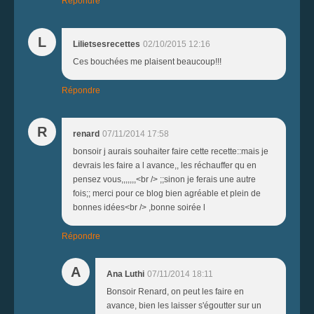
Répondre
L
Lilietsesrecettes
02/10/2015 12:16
Ces bouchées me plaisent beaucoup!!!
Répondre
R
renard
07/11/2014 17:58
bonsoir j aurais souhaiter faire cette recette::mais je
devrais les faire a l avance,, les réchauffer qu en
pensez vous,,,,,,,<br /> ;;sinon je ferais une autre
fois;; merci pour ce blog bien agréable et plein de
bonnes idées<br /> ,bonne soirée l
Répondre
A
Ana Luthi
07/11/2014 18:11
Bonsoir Renard, on peut les faire en
avance, bien les laisser s'égoutter sur un