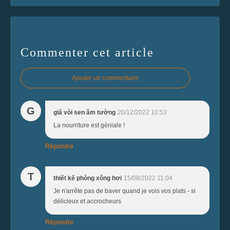
Commenter cet article
Ajouter un commentaire
G
giá vòi sen âm tường
20/12/2022 10:53
La nourriture est géniale !
Répondre
T
thiết kế phòng xông hơi
15/08/2022 11:04
Je n'arrête pas de baver quand je vois vos plats - si
délicieux et accrocheurs
Répondre