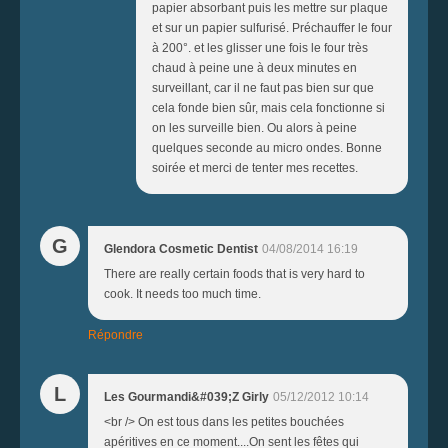
papier absorbant puis les mettre sur plaque
et sur un papier sulfurisé. Préchauffer le four
à 200°. et les glisser une fois le four très
chaud à peine une à deux minutes en
surveillant, car il ne faut pas bien sur que
cela fonde bien sûr, mais cela fonctionne si
on les surveille bien. Ou alors à peine
quelques seconde au micro ondes. Bonne
soirée et merci de tenter mes recettes.
G
Glendora Cosmetic Dentist
04/08/2014 16:19
There are really certain foods that is very hard to
cook. It needs too much time.
Répondre
L
Les Gourmandi&#039;Z Girly
05/12/2012 10:14
<br /> On est tous dans les petites bouchées
apéritives en ce moment....On sent les fêtes qui