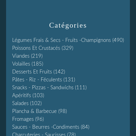
Catégories
Légumes Frais & Secs - Fruits -champignons
(490)
Poissons Et Crustacés
(329)
Viandes
(219)
Volailles
(185)
Desserts Et Fruits
(142)
Pâtes - Riz - Féculents
(131)
Snacks - Pizzas - Sandwichs
(111)
Apéritifs
(103)
Salades
(102)
Plancha & Barbecue
(98)
Fromages
(96)
Sauces - Beurres -condiments
(84)
Charcuteries - Saucisses
(78)