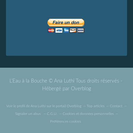
L'Eau à la Bouche © Ana Luthi Tous droits réservés -
Hébergé par
Overblog
Voir le profil de
Ana Luthi
sur le portail Overblog
Top articles
Contact
Signaler un abus
C.G.U.
Cookies et données personnelles
Préférences cookies