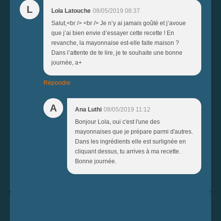
L
Lola Latouche
08/05/2019 08:37
Salut,<br /> <br /> Je n’y ai jamais goûté et j’avoue
que j’ai bien envie d’essayer cette recette ! En
revanche, la mayonnaise est-elle faite maison ?
Dans l’attente de te lire, je te souhaite une bonne
journée, a+
Répondre
A
Ana Luthi
08/05/2019 11:12
Bonjour Lola, oui c'est l'une des
mayonnaises que je prépare parmi d'autres.
Dans les ingrédients elle est surlignée en
cliquant dessus, tu arrives à ma recette.
Bonne journée.