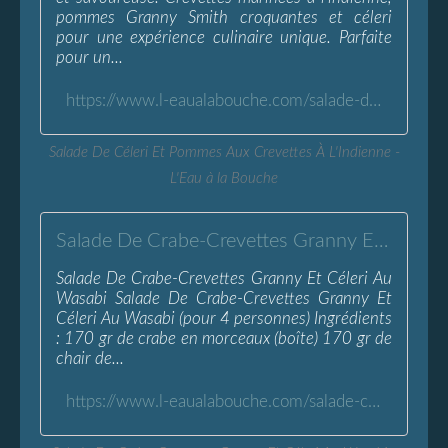
pommes Granny Smith croquantes et céleri
pour une expérience culinaire unique. Parfaite
pour un...
https://www.l-eaualabouche.com/salade-de-celeri-pommes-aux-crevettes-a-l-indienne.html
Salade De Céleri Et Pommes Aux Crevettes À L'Indienne -
L'Eau à la Bouche
Salade De Crabe-Crevettes Granny Et Céleri Au Wasabi - L'Eau à la Bouche
Salade De Crabe-Crevettes Granny Et Céleri Au
Wasabi Salade De Crabe-Crevettes Granny Et
Céleri Au Wasabi (pour 4 personnes) Ingrédients
: 170 gr de crabe en morceaux (boîte) 170 gr de
chair de...
https://www.l-eaualabouche.com/salade-crabe-crevettes-granny-celeri-wasabi.html