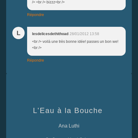
/> <br /> bizzz<br />
Répondre
L
lesdelicesdethithoad
28/01/2012 13:58
<br /> voilà une très bonne idée! passes un bon we!
<br />
Répondre
L'Eau à la Bouche
Ana Luthi