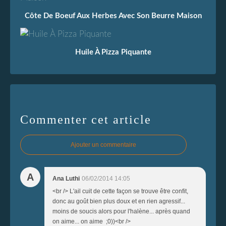
Côte De Boeuf Aux Herbes Avec Son Beurre Maison
Huile À Pizza Piquante
Commenter cet article
Ajouter un commentaire
A
Ana Luthi
06/02/2014 14:05
<br /> L'ail cuit de cette façon se trouve être confit,
donc au goût bien plus doux et en rien agressif...
moins de soucis alors pour l'halène... après quand
on aime... on aime ;0))<br />