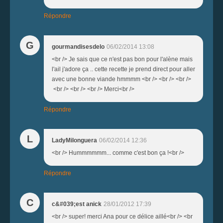
Répondre
G
gourmandisesdelo
06/02/2014 13:08
<br /> Je sais que ce n'est pas bon pour l'alène mais
l'ail j'adore ça .. cette recette je prend direct pour aller
avec une bonne viande hmmmm <br /> <br /> <br />
<br /> <br /> <br /> Merci<br />
Répondre
L
LadyMilonguera
06/02/2014 12:36
<br /> Hummmmmm... comme c'est bon ça !<br />
Répondre
C
c&#039;est anick
28/01/2012 17:39
<br /> super! merci Ana pour ce délice aillé<br /> <br