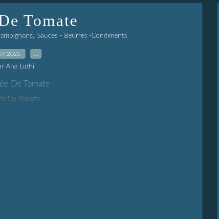
 De Tomate
,
Champignons
Sauces - Beurres -Condiments
07.2025
…
ar Ana Luthi
ée De Tomate