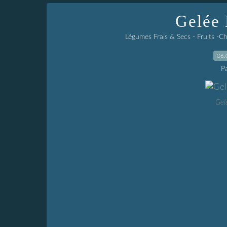
Gelée
Légumes Frais & Secs - Fruits -
06.
P
Gel