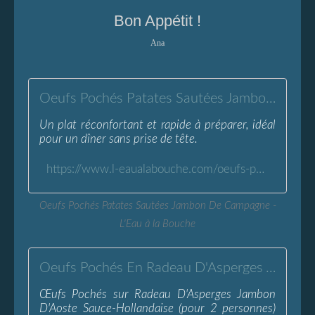
Bon Appétit !
Ana
Oeufs Pochés Patates Sautées Jambon De Campagne - L'Eau à la Bouche
Un plat réconfortant et rapide à préparer, idéal
pour un dîner sans prise de tête.
https://www.l-eaualabouche.com/oeufs-poches-patates-sautees-jambon-campagne.html
Oeufs Pochés Patates Sautées Jambon De Campagne -
L'Eau à la Bouche
Oeufs Pochés En Radeau D'Asperges Jambon D'Aoste Sauce Hollandaise - L'Eau à la Bouche
Œufs Pochés sur Radeau D'Asperges Jambon
D'Aoste Sauce-Hollandaise (pour 2 personnes)