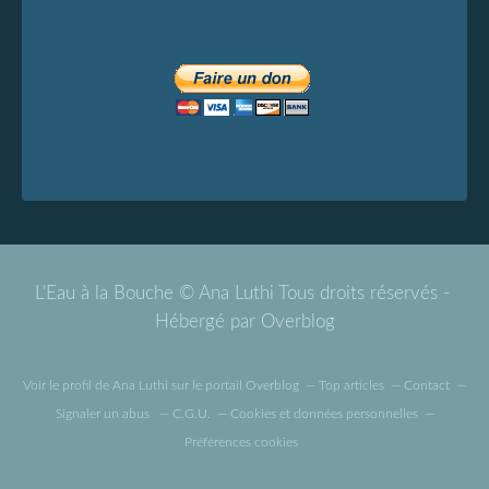
L'Eau à la Bouche © Ana Luthi Tous droits réservés -
Hébergé par
Overblog
Voir le profil de
Ana Luthi
sur le portail Overblog
Top articles
Contact
Signaler un abus
C.G.U.
Cookies et données personnelles
Préférences cookies