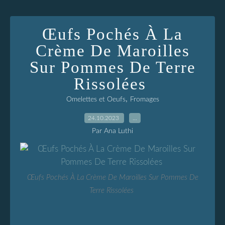
Œufs Pochés À La
Crème De Maroilles
Sur Pommes De Terre
Rissolées
,
Omelettes et Oeufs
Fromages
24.10.2023
…
Par Ana Luthi
Œufs Pochés À La Crème De Maroilles Sur Pommes De
Terre Rissolées