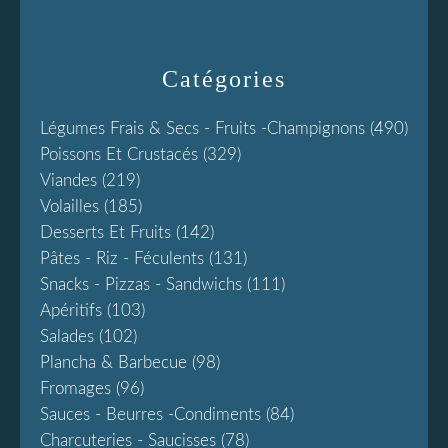
Catégories
Légumes Frais & Secs - Fruits -champignons
(490)
Poissons Et Crustacés
(329)
Viandes
(219)
Volailles
(185)
Desserts Et Fruits
(142)
Pâtes - Riz - Féculents
(131)
Snacks - Pizzas - Sandwichs
(111)
Apéritifs
(103)
Salades
(102)
Plancha & Barbecue
(98)
Fromages
(96)
Sauces - Beurres -condiments
(84)
Charcuteries - Saucisses
(78)