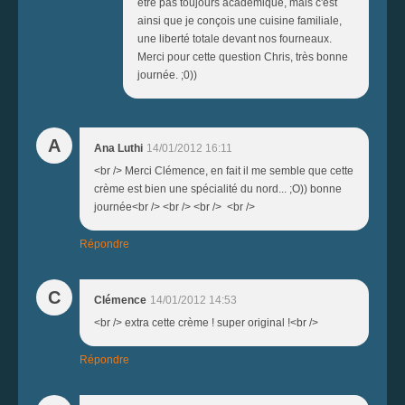
être pas toujours académique, mais c'est
ainsi que je conçois une cuisine familiale,
une liberté totale devant nos fourneaux.
Merci pour cette question Chris, très bonne
journée. ;0))
A
Ana Luthi
14/01/2012 16:11
<br /> Merci Clémence, en fait il me semble que cette
crème est bien une spécialité du nord... ;O)) bonne
journée<br /> <br /> <br /> <br />
Répondre
C
Clémence
14/01/2012 14:53
<br /> extra cette crème ! super original !<br />
Répondre