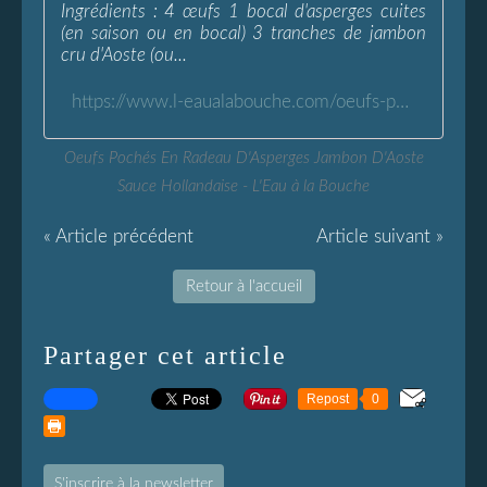
Ingrédients : 4 œufs 1 bocal d'asperges cuites
(en saison ou en bocal) 3 tranches de jambon
cru d'Aoste (ou...
https://www.l-eaualabouche.com/oeufs-poches-asperges-jambon-aoste-sauce-hollandaise.html
Oeufs Pochés En Radeau D'Asperges Jambon D'Aoste
Sauce Hollandaise - L'Eau à la Bouche
« Article précédent
Article suivant »
Retour à l'accueil
Partager cet article
Repost
0
S'inscrire à la newsletter