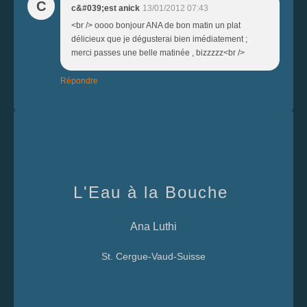
C
c&#039;est anick
13/01/2012 07:43
<br /> oooo bonjour ANA de bon matin un plat
délicieux que je dégusterai bien imédiatement ;
merci passes une belle matinée , bizzzzz<br />
Répondre
L'Eau à la Bouche
Ana Luthi
St. Cergue-Vaud-Suisse