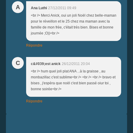
A
Ana Luthi
27/12/2011 09:49
<br /> Merci Anick, oui un joli Noël chez belle-maman
pour le réveillon et le 25 chez ma maman avec la
famille de mon frèe, c'était très bien. Bises et bonne
journée ;O))<br />
Répondre
C
c&#039;est anick
26/12/2011 20:04
<br /> hum quel joli plat ANA ...à la graisse , au
monbazillac c'est sublime<br /> <br /> <br /> bravo et
bises , j'espèra que noël c'est bien passé oiur toi ,
bonne soirée<br />
Répondre