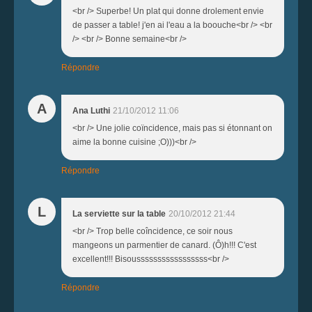
<br /> Superbe! Un plat qui donne drolement envie
de passer a table! j'en ai l'eau a la boouche<br /> <br
/> <br /> Bonne semaine<br />
Répondre
A
Ana Luthi
21/10/2012 11:06
<br /> Une jolie coïncidence, mais pas si étonnant on
aime la bonne cuisine ;O)))<br />
Répondre
L
La serviette sur la table
20/10/2012 21:44
<br /> Trop belle coîncidence, ce soir nous
mangeons un parmentier de canard. (Ô)h!!! C'est
excellent!!! Bisousssssssssssssssss<br />
Répondre