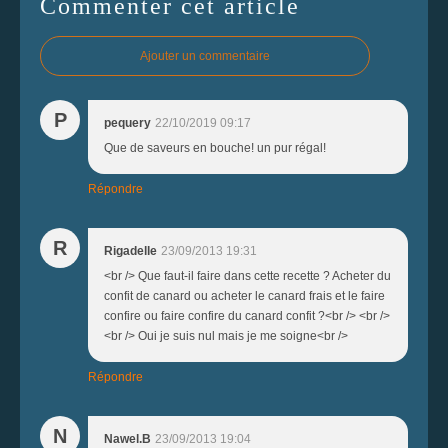
Commenter cet article
Ajouter un commentaire
P
pequery
22/10/2019 09:17
Que de saveurs en bouche! un pur régal!
Répondre
R
Rigadelle
23/09/2013 19:31
<br /> Que faut-il faire dans cette recette ? Acheter du
confit de canard ou acheter le canard frais et le faire
confire ou faire confire du canard confit ?<br /> <br />
<br /> Oui je suis nul mais je me soigne<br />
Répondre
N
Nawel.B
23/09/2013 19:04